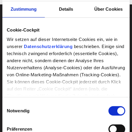
Zustimmung
Details
Über Cookies
Cookie-Cockpit
Wir setzen auf dieser Internetseite Cookies ein, wie in
unserer
Datenschutzerklärung
beschrieben. Einige sind
technisch zwingend erforderlich (essentielle Cookies),
andere nicht, sondern dienen der Analyse Ihres
edelmat wurde bei uns beauftragt um
Nutzerverhaltens (Analyse-Cookies) oder der Ausführung
ein Meetingsystem mit integriertem
von Online-Marketing-Maßnahmen (Tracking-Cookies).
Streaming Funktion zu Implementieren,
Sie können dieses Cookie-Cockpit jederzeit durch Klick
auf den Reiter „Cookie Cockpit“ ändern (insb. die
die besondere Herausforderung lag in
Einwilligung mit Wirkung für die Zukunft wiederrufen).
der Höhe des Raumes. Wir benutzen
Sofern wir bei einer Checkbox den Klammerzusatz „(mit
Einwilligungsauswahl
diesen Raum für unsere
US-Datentransfer)“ ergänzen, bedingt die damit
Notwendig
Verbandsversammlungen, Schulungen
verbundene Verarbeitung, dass Daten in den USA
und andere Events. Die Erreichbarkeit
übermittelt werden. Bitte lesen Sie vor der Einwilligung
Präferenzen
und Reaktionszeit von edelmat war
dafür die Risikohinweise in unserer