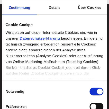
Zustimmung
Details
Über Cookies
Cookie-Cockpit
Wir setzen auf dieser Internetseite Cookies ein, wie in
unserer
Datenschutzerklärung
beschrieben. Einige sind
technisch zwingend erforderlich (essentielle Cookies),
andere nicht, sondern dienen der Analyse Ihres
edelmat wurde bei uns beauftragt um
Nutzerverhaltens (Analyse-Cookies) oder der Ausführung
ein Meetingsystem mit integriertem
von Online-Marketing-Maßnahmen (Tracking-Cookies).
Streaming Funktion zu Implementieren,
Sie können dieses Cookie-Cockpit jederzeit durch Klick
auf den Reiter „Cookie Cockpit“ ändern (insb. die
die besondere Herausforderung lag in
Einwilligung mit Wirkung für die Zukunft wiederrufen).
der Höhe des Raumes. Wir benutzen
Sofern wir bei einer Checkbox den Klammerzusatz „(mit
Einwilligungsauswahl
diesen Raum für unsere
US-Datentransfer)“ ergänzen, bedingt die damit
Notwendig
Verbandsversammlungen, Schulungen
verbundene Verarbeitung, dass Daten in den USA
und andere Events. Die Erreichbarkeit
übermittelt werden. Bitte lesen Sie vor der Einwilligung
Präferenzen
und Reaktionszeit von edelmat war
dafür die Risikohinweise in unserer